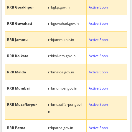
RRB Gorakhpur
rrbgkp.gov.in
Active Soon
RRB Guwahati
rrbguwahati.gov.in
Active Soon
RRB Jammu
rrbjammu.nic.in
Active Soon
RRB Kolkata
rrbkolkata.gov.in
Active Soon
RRB Malda
rrbmalda.gov.in
Active Soon
RRB Mumbai
rrbmumbai.gov.in
Active Soon
RRB Muzaffarpur
rrbmuzaffarpur.gov.i
Active Soon
n
RRB Patna
rrbpatna.gov.in
Active Soon