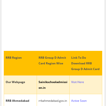
RRB Region
RRB Group D Admit
Link To Do
Card Region Wise
Download RRB
Group D Admit Card
Our Webpage
Sainikschooladmissi
Visit Here
on.in
RRB Ahmedabad
rrbahmedabad.gov.in
Active Soon