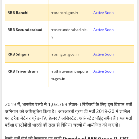
RRB Ranchi
rrbranchi.gov.in
Active Soon
RRB Secunderabad
rrbsecunderabad.nic.i
Active Soon
n
RRB Siliguri
rrbsiliguri.gov.in
Active Soon
RRB Trivandrum
rrbthiruvananthapura
Active Soon
m.gov.in
2019 में, भारतीय रेलवे ने 1,03,769 लेवल- I रिक्तियों के लिए इस विशाल भर्ती
अभियान को अधिसूचित किया है। आरआरबी ग्रुप डी भर्ती 2019-20 में शामिल
पद ट्रैक मेंटेनर ग्रेड- IV, हेल्पर / असिस्टेंट, असिस्टेंट पॉइंट्समैन हैं। यह भर्ती
परीक्षा एनटीपीसी भारती की तरह ही विभिन्न चरणों में आयोजित की जाएगी।
रेलवे भर्ती बोर्ड की वेबसाइट पर जारी
Download RRB Group D CBT