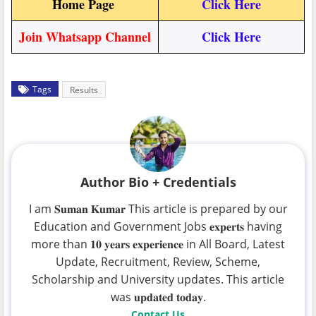
Home Page
Click Here
Join Whatsapp Channel
Click Here
Tags
Results
Author Bio + Credentials
I am 𝐒𝐮𝐦𝐚𝐧 𝐊𝐮𝐦𝐚𝐫 This article is prepared by our
Education and Government Jobs 𝐞𝐱𝐩𝐞𝐫𝐭𝐬 having
more than 𝟏𝟎 𝐲𝐞𝐚𝐫𝐬 𝐞𝐱𝐩𝐞𝐫𝐢𝐞𝐧𝐜𝐞 in All Board, Latest
Update, Recruitment, Review, Scheme,
Scholarship and University updates. This article
was 𝐮𝐩𝐝𝐚𝐭𝐞𝐝 𝐭𝐨𝐝𝐚𝐲.
Contact Us