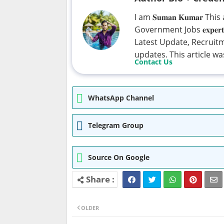
I am 𝐒𝐮𝐦𝐚𝐧 𝐊𝐮𝐦𝐚𝐫
Government Jobs 𝐞𝐱𝐩𝐞𝐫𝐭𝐬 
Latest Update, Recruit
updates. This article was 𝐮𝐩
Contact Us
WhatsApp Channel
Telegram Group
Source On Google
OLDER