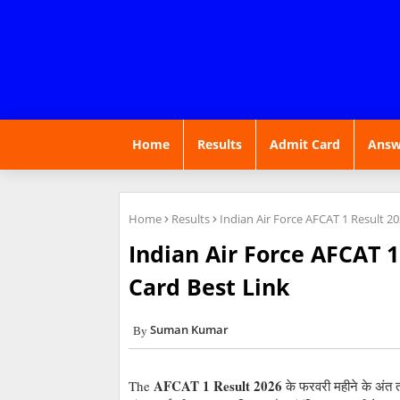
Home
Results
Admit Card
Answ
Home
Results
Indian Air Force AFCAT 1 Result 2
Indian Air Force AFCAT 
Card Best Link
Suman Kumar
AFCAT 1 Result 2026
The
के फरवरी महीने के अंत 