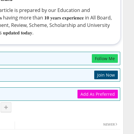
 This article is prepared by our Education and
having more than 𝟏𝟎 𝐲𝐞𝐚𝐫𝐬 𝐞𝐱𝐩𝐞𝐫𝐢𝐞𝐧𝐜𝐞 in All Board,
ment, Review, Scheme, Scholarship and University
𝐚𝐭𝐞𝐝 𝐭𝐨𝐝𝐚𝐲.
Follow Me
Join Now
Add As Preferred
NEWER