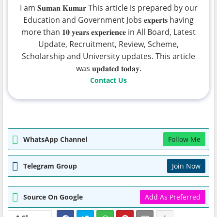
I am 𝐒𝐮𝐦𝐚𝐧 𝐊𝐮𝐦𝐚𝐫 This article is prepared by our
Education and Government Jobs 𝐞𝐱𝐩𝐞𝐫𝐭𝐬 having
more than 𝟏𝟎 𝐲𝐞𝐚𝐫𝐬 𝐞𝐱𝐩𝐞𝐫𝐢𝐞𝐧𝐜𝐞 in All Board, Latest
Update, Recruitment, Review, Scheme,
Scholarship and University updates. This article
was 𝐮𝐩𝐝𝐚𝐭𝐞𝐝 𝐭𝐨𝐝𝐚𝐲.
Contact Us
WhatsApp Channel
Follow Me
Telegram Group
Join Now
Source On Google
Add As Preferred