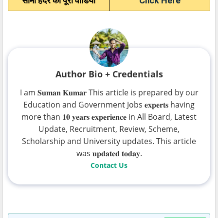
सीमा हैदर का पूरा वीडियो
Click Here
Author Bio + Credentials
I am 𝐒𝐮𝐦𝐚𝐧 𝐊𝐮𝐦𝐚𝐫 This article is prepared by our
Education and Government Jobs 𝐞𝐱𝐩𝐞𝐫𝐭𝐬 having
more than 𝟏𝟎 𝐲𝐞𝐚𝐫𝐬 𝐞𝐱𝐩𝐞𝐫𝐢𝐞𝐧𝐜𝐞 in All Board, Latest
Update, Recruitment, Review, Scheme,
Scholarship and University updates. This article
was 𝐮𝐩𝐝𝐚𝐭𝐞𝐝 𝐭𝐨𝐝𝐚𝐲.
Contact Us