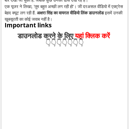
बार देखा जा चुका है. जबकि कुछ उनका डांस देख रहे हैं।
एक यूजर ने लिखा, 'तुम बहुत अच्छी लग रही हो'। जी दरअसल वीडियो में एक्ट्रेस
बेहद क्यूट लग रही हैं.
अक्षरा सिंह का वायरल वीडियो लिंक डाउनलोड
इसमें उनकी
खूबसूरती का कोई जवाब नहीं है।
Important links
डाउनलोड
करने के लिए
यहां क्लिक करें
👇👇👇👇👇👇👇