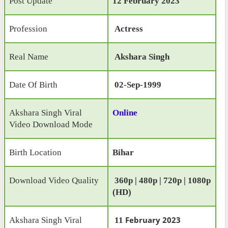
Post Update
12 February 2023
Profession
Actress
Real Name
Akshara Singh
Date Of Birth
02-Sep-1999
Akshara Singh Viral
Online
Video Download Mode
Birth Location
Bihar
Download Video Quality
360p | 480p | 720p | 1080p
(HD)
February 2023
Akshara Singh Viral
11