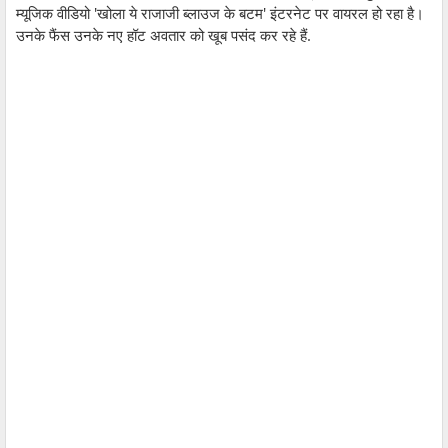
म्यूजिक वीडियो 'खोला ये राजाजी ब्लाउज के बटम' इंटरनेट पर वायरल हो रहा है।
उनके फैंस उनके नए हॉट अवतार को खूब पसंद कर रहे हैं.