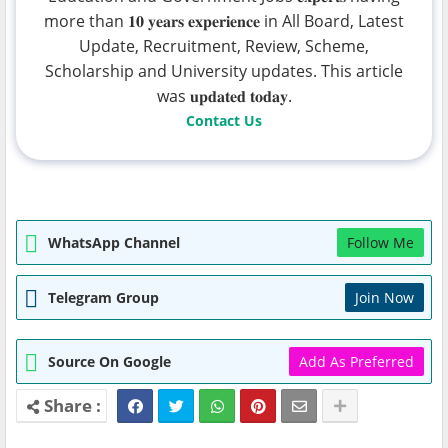
more than 𝟏𝟎 𝐲𝐞𝐚𝐫𝐬 𝐞𝐱𝐩𝐞𝐫𝐢𝐞𝐧𝐜𝐞 in All Board, Latest
Update, Recruitment, Review, Scheme,
Scholarship and University updates. This article
was 𝐮𝐩𝐝𝐚𝐭𝐞𝐝 𝐭𝐨𝐝𝐚𝐲.
Contact Us
WhatsApp Channel
Follow Me
Telegram Group
Join Now
Source On Google
Add As Preferred