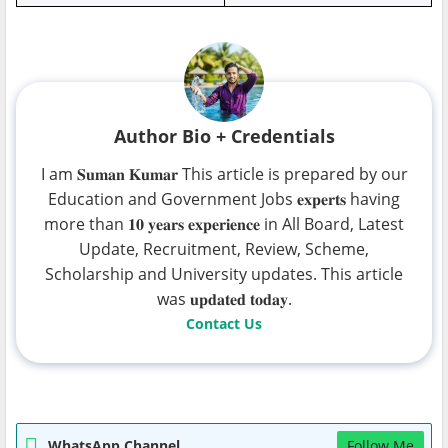
Author Bio + Credentials
I am 𝐒𝐮𝐦𝐚𝐧 𝐊𝐮𝐦𝐚𝐫 This article is prepared by our
Education and Government Jobs 𝐞𝐱𝐩𝐞𝐫𝐭𝐬 having
more than 𝟏𝟎 𝐲𝐞𝐚𝐫𝐬 𝐞𝐱𝐩𝐞𝐫𝐢𝐞𝐧𝐜𝐞 in All Board, Latest
Update, Recruitment, Review, Scheme,
Scholarship and University updates. This article
was 𝐮𝐩𝐝𝐚𝐭𝐞𝐝 𝐭𝐨𝐝𝐚𝐲.
Contact Us
WhatsApp Channel
Follow Me