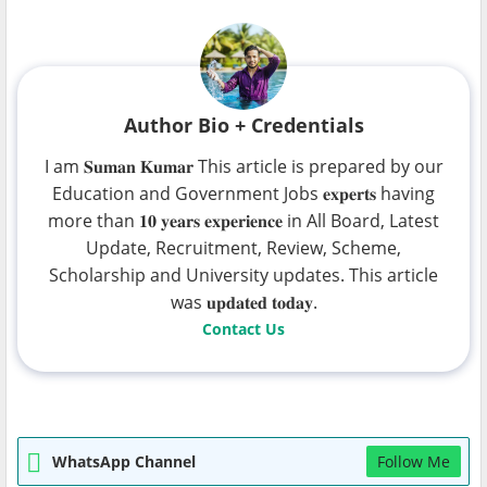
Author Bio + Credentials
I am 𝐒𝐮𝐦𝐚𝐧 𝐊𝐮𝐦𝐚𝐫 This article is prepared by our
Education and Government Jobs 𝐞𝐱𝐩𝐞𝐫𝐭𝐬 having
more than 𝟏𝟎 𝐲𝐞𝐚𝐫𝐬 𝐞𝐱𝐩𝐞𝐫𝐢𝐞𝐧𝐜𝐞 in All Board, Latest
Update, Recruitment, Review, Scheme,
Scholarship and University updates. This article
was 𝐮𝐩𝐝𝐚𝐭𝐞𝐝 𝐭𝐨𝐝𝐚𝐲.
Contact Us
WhatsApp Channel
Follow Me