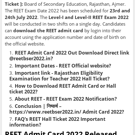
Ticket ]:
Board of Secondary Education, Rajasthan, Ajmer.
The REET Exam Date 2022 has been scheduled for
23rd and
24th July 2022
. The
Level-I and Level-II REET Exam 2022
will be conducted in two shifts on a single day. Candidates
can
download the REET admit card
by login into their
account using the application number and date of birth on
the official website.
REET Admit Card 2022 Out Download Direct link
@reetbser2022.in?
Important Dates - REET Official website?
Important link - Rajasthan Eligibility
Examination for Teacher 2022 Hall Ticket?
How to Download REET Admit Card or Hall
ticket 2022?
About REET - REET Exam 2022 Notification?
Conclusion | निष्कर्ष –
https://www.reetbser2022.in/ Admit Card 2022?
FAQ’s REET Hall Ticket 2022 Important
information?
REET Admit Card 2022 Released