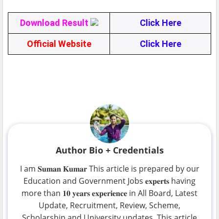
Download Result
Click Here
Official Website
Click Here
Author Bio + Credentials
I am 𝐒𝐮𝐦𝐚𝐧 𝐊𝐮𝐦𝐚𝐫 This article is prepared by our
Education and Government Jobs 𝐞𝐱𝐩𝐞𝐫𝐭𝐬 having
more than 𝟏𝟎 𝐲𝐞𝐚𝐫𝐬 𝐞𝐱𝐩𝐞𝐫𝐢𝐞𝐧𝐜𝐞 in All Board, Latest
Update, Recruitment, Review, Scheme,
Scholarship and University updates. This article