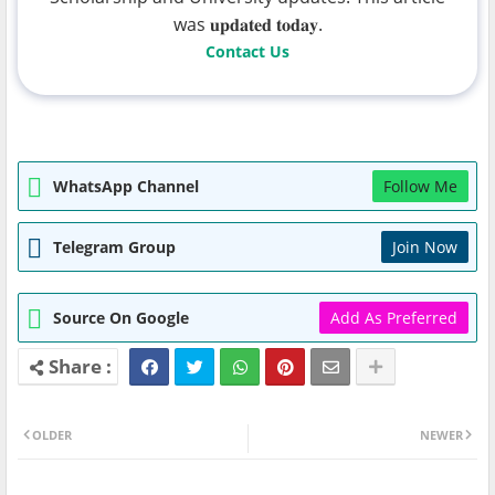
was 𝐮𝐩𝐝𝐚𝐭𝐞𝐝 𝐭𝐨𝐝𝐚𝐲.
Contact Us
WhatsApp Channel
Follow Me
Telegram Group
Join Now
Source On Google
Add As Preferred
OLDER
NEWER