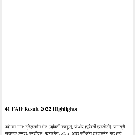
41 FAD Result 2022 Highlights
पदों का नाम: ट्रेड्समैन मेट (पूर्ववर्ती मजदूर), जेओए (पूर्ववर्ती एलडीसी), सामग्री
सहायक (एमए), एमटीएस, फायरमैन, 255 (आई) एबीओयू ट्रेड्समैन मेट (पूर्व