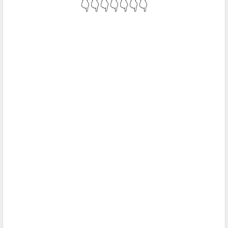
👇👇👇👇👇👇👇