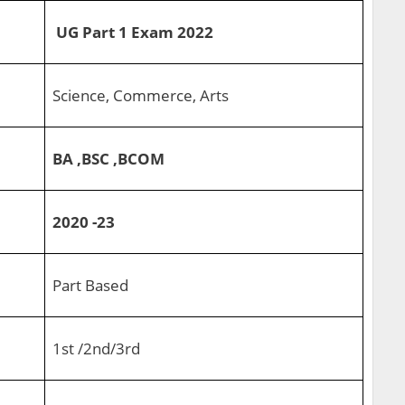
UG Part 1 Exam 2022
Science, Commerce, Arts
BA ,BSC ,BCOM
2020 -23
Part Based
1st /2nd/3rd