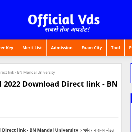
er Key
Merit List
Admission
Exam City
Tool
P
ct link - BN Mandal University
 2022 Download Direct link - BN
Direct link - BN Mandal University
:- भूपेंद्र नारायण मंडल