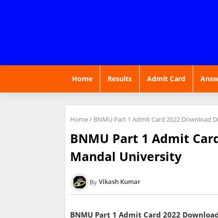
Home
Results
Admit Card
Answ
Home
BNMU Part 1 Admit Card 2022 Download Dire
BNMU Part 1 Admit Card
Mandal University
Vikash Kumar
BNMU Part 1 Admit Card 2022 Download 