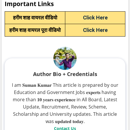
Important Links
हरीम शाह वायरल वीडियो
Click Here
हरीम शाह वायरल पूरा वीडियो
Click Here
Author Bio + Credentials
I am 𝐒𝐮𝐦𝐚𝐧 𝐊𝐮𝐦𝐚𝐫 This article is prepared by our
Education and Government Jobs 𝐞𝐱𝐩𝐞𝐫𝐭𝐬 having
more than 𝟏𝟎 𝐲𝐞𝐚𝐫𝐬 𝐞𝐱𝐩𝐞𝐫𝐢𝐞𝐧𝐜𝐞 in All Board, Latest
Update, Recruitment, Review, Scheme,
Scholarship and University updates. This article
was 𝐮𝐩𝐝𝐚𝐭𝐞𝐝 𝐭𝐨𝐝𝐚𝐲.
Contact Us